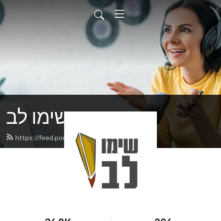
שימו לב
https://feed.podbean.com/Mor/feed.xml